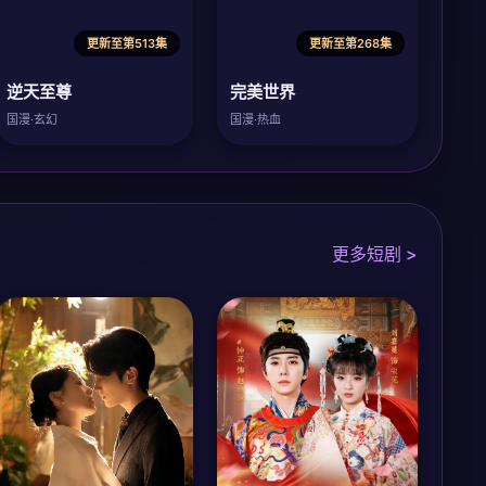
更新至第513集
更新至第268集
逆天至尊
完美世界
国漫·玄幻
国漫·热血
更多短剧 >