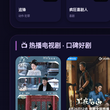
追锋
疯狂喜剧人
动作·犯罪
喜剧
📺 热播电视剧 · 口碑好剧