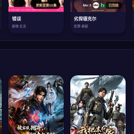
更新至第05集
已完结
错误
劣探德克尔
剧情·生活
犯罪·悬疑