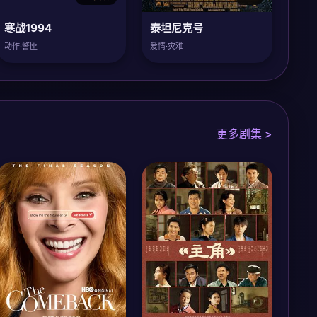
寒战1994
泰坦尼克号
动作·警匪
爱情·灾难
更多剧集 >