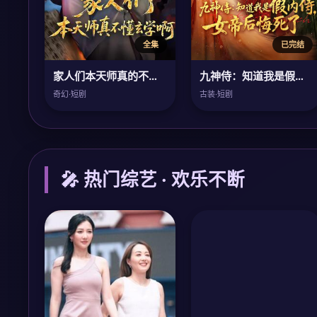
全集
已完结
家人们本天师真的不懂玄学啊
九神侍：知道我是假内侍，女帝后悔死了
奇幻·短剧
古装·短剧
🎤 热门综艺 · 欢乐不断