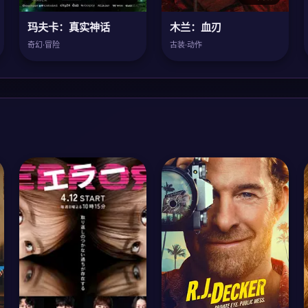
玛夫卡：真实神话
木兰：血刃
奇幻·冒险
古装·动作