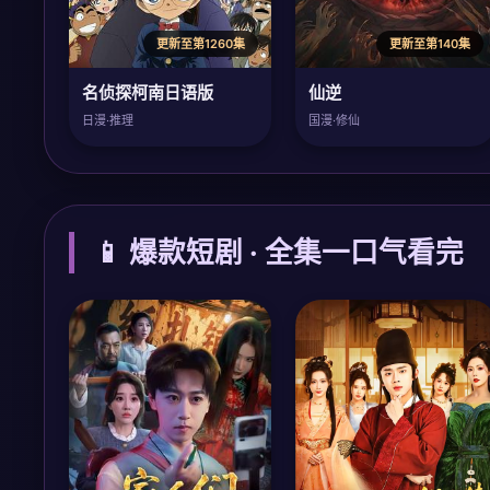
更新至第1260集
更新至第140集
名侦探柯南日语版
仙逆
日漫·推理
国漫·修仙
📱 爆款短剧 · 全集一口气看完