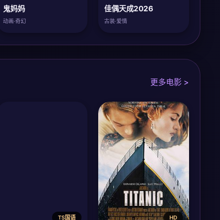
鬼妈妈
佳偶天成2026
动画·奇幻
古装·爱情
更多电影 >
TS国语
HD