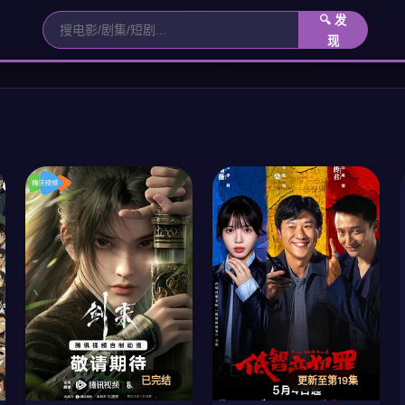
🔍 发
现
已完结
更新至第19集