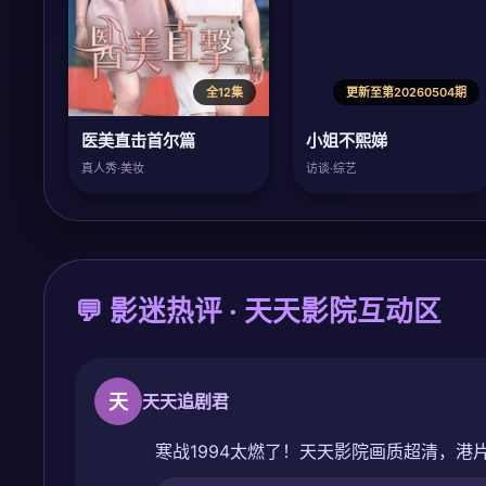
全12集
更新至第20260504期
医美直击首尔篇
小姐不熙娣
真人秀·美妆
访谈·综艺
💬 影迷热评 · 天天影院互动区
天
天天追剧君
寒战1994太燃了！天天影院画质超清，港