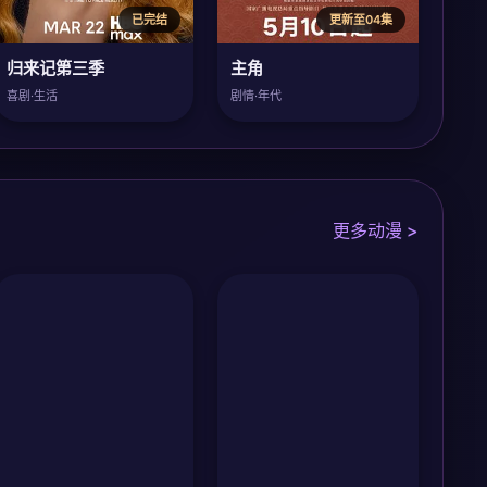
已完结
更新至04集
归来记第三季
主角
喜剧·生活
剧情·年代
更多动漫 >