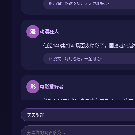
🎬 小编：感谢支持，天天更新好片~
漫
动漫狂人
仙逆140集打斗场面太精彩了，国漫越来
✨ 漫友：每周必追，一起讨论~
影
电影爱好者
低智商犯罪悬疑+喜剧太有意思了，王传君
🔥 官方回复：谢谢支持，更多好剧持续上线~