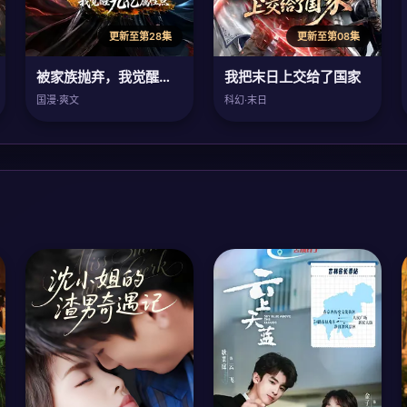
更新至第28集
更新至第08集
被家族抛弃，我觉醒九亿属性点
我把末日上交给了国家
国漫·爽文
科幻·末日