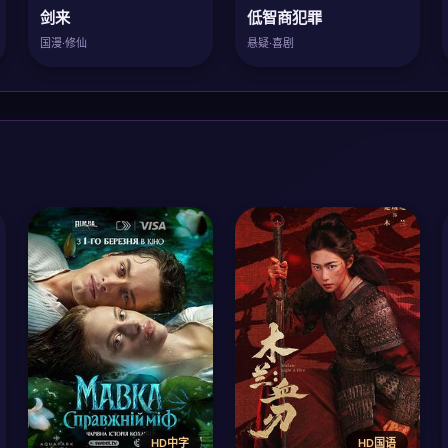
剑来
低智商犯罪
国漫·修仙
悬疑·喜剧
HD中字
HD国语