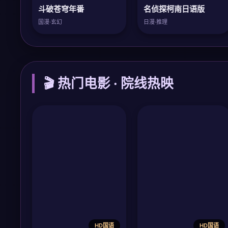
斗破苍穹年番
名侦探柯南日语版
国漫·玄幻
日漫·推理
🎬 热门电影 · 院线热映
HD国语
HD国语