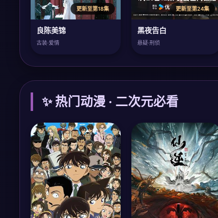
更新至第18集
更新至第24集
良陈美锦
黑夜告白
古装·爱情
悬疑·刑侦
✨ 热门动漫 · 二次元必看